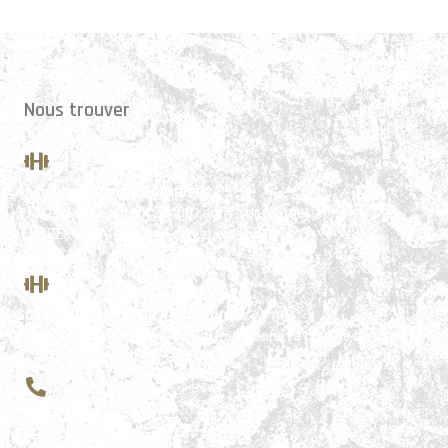
Nous trouver
Ancienne caserne Pompiers
39 Rue Saint-Laurent 77400 Lagny-sur-Marne
(ENTRÉE et PARKING => côté rue des sources !)
Salle de la Mairie de Pomponne
5 rue du général Leclerc, 77400 Pomponne (à côté de la mairie)
07 43 33 72 80