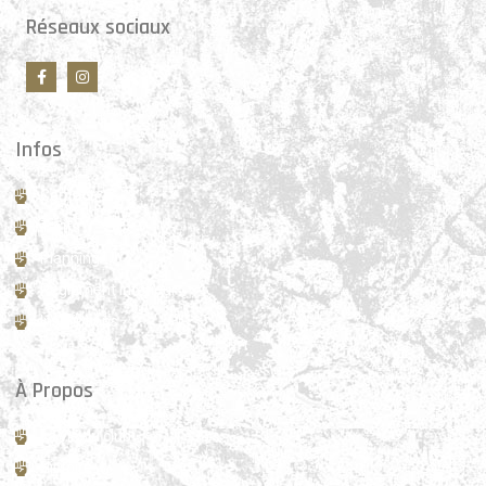
Réseaux sociaux
Infos
Contact
Tarifs
Planning
Règlement intérieur
Inscriptions
À Propos
La vie du club
Histoire