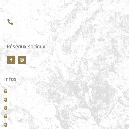
Salle de la Mairie de Pomponne
5 rue du général Leclerc, 77400 Pomponne (à côté de la mairie)
07 43 33 72 80
Réseaux sociaux
Infos
Contact
Tarifs
Planning
Règlement intérieur
Inscriptions