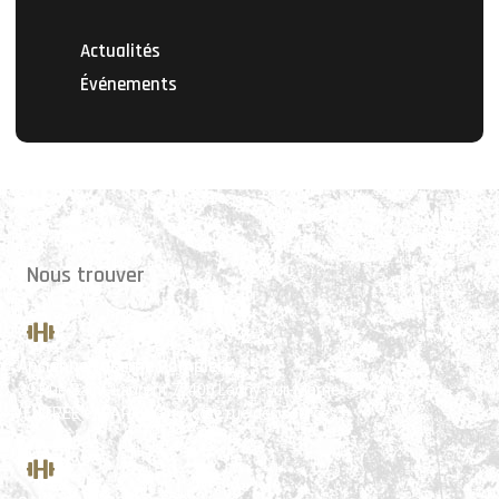
Actualités
Événements
Nous trouver
Ancienne caserne Pompiers
39 Rue Saint-Laurent 77400 Lagny-sur-Marne
(ENTRÉE et PARKING => côté rue des sources !)